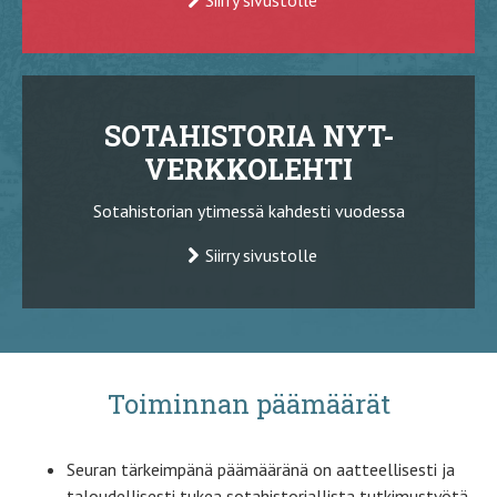
SOTAHISTORIA NYT-
VERKKOLEHTI
Sotahistorian ytimessä kahdesti vuodessa
Siirry sivustolle
Toiminnan päämäärät
Seuran tärkeimpänä päämääränä on aatteellisesti ja
taloudellisesti tukea sotahistoriallista tutkimustyötä