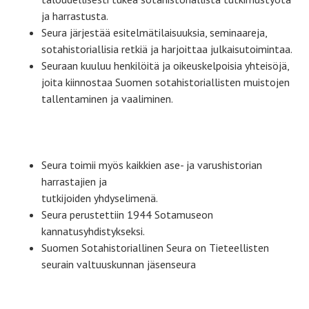
ja harrastusta.
Seura järjestää esitelmätilaisuuksia, seminaareja,
sotahistoriallisia retkiä ja harjoittaa julkaisutoimintaa.
Seuraan kuuluu henkilöitä ja oikeuskelpoisia yhteisöjä,
joita kiinnostaa Suomen sotahistoriallisten muistojen
tallentaminen ja vaaliminen.
Seura toimii myös kaikkien ase- ja varushistorian
harrastajien ja
tutkijoiden yhdyselimenä.
Seura perustettiin 1944 Sotamuseon
kannatusyhdistykseksi.
Suomen Sotahistoriallinen Seura on Tieteellisten
seurain valtuuskunnan jäsenseura