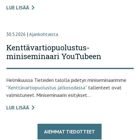
LUE LISÄÄ
|
Ajankohtaista
30.5.2026
Kenttävartiopuolustus-
miniseminaari YouTubeen
Helmikuussa Tieteiden talolla pidetyn miniseminaarimme
”
Kenttävartiopuolustus jatkosodassa
” tallenteet ovat
valmistuneet. Miniseminaarin esitykset…
LUE LISÄÄ
AIEMMAT TIEDOTTEET