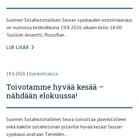
Suomen Sotahistoriallisen Seuran syyskauden esitelmäavaus
on vuorossa keskiviikkona 19.8.2026 alkaen kello 18.00.
Tuolloin dosentti, filosofian…
LUE LISÄÄ
|
Ajankohtaista
19.6.2026
Toivotamme hyvää kesää –
nähdään elokuussa!
Suomen Sotahistoriallinen Seura toivottaa jäsenistölleen
sekä kaikille sotahistorian ystäville hyvää kesää! Seuran
syyskausi avataan Tieteiden…