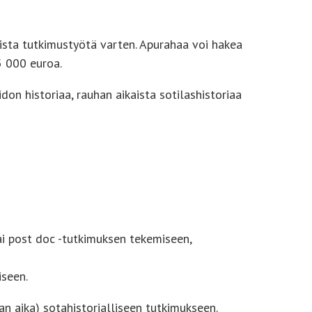
lista tutkimustyötä varten. Apurahaa voi hakea
5 000 euroa.
don historiaa, rauhan aikaista sotilashistoriaa
ai post doc -tutkimuksen tekemiseen,
iseen.
n aika) sotahistorialliseen tutkimukseen.