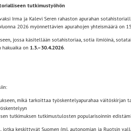
storialliseen tutkimustyöhön
vaksi Irma ja Kalevi Seren rahaston apurahan sotahistorial
ä. Vuonna 2026 myönnettävien apurahojen yhteismäärä on 1
en, jossa käsitellään sotahistoriaa, sotia ilmiöinä, sotatai
an hakuaika on
1.3.–30.4.2026
.
iin:
ukseen, mikä tarkoittaa työskentelyapurahaa väitöskirjan t
työskentelyyn
llisen tutkimuksen tutkimustulosten popularisoinnin edistäm
 jotka keskittyvät Suomen (ml. autonomian ja Ruotsin valla