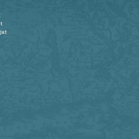
t
t
jat