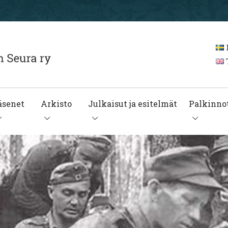
T
äsenet
Arkisto
Julkaisut ja esitelmät
Palkinnot