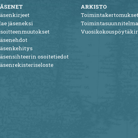
JÄSENET
ARKISTO
äsenkirjeet
Toimintakertomukse
ae jäseneksi
Toimintasuunnitelma
soitteenmuutokset
Vuosikokouspöytäkir
äsenehdot
äsenkehitys
äsensihteerin osoitetiedot
äsenrekisteriseloste