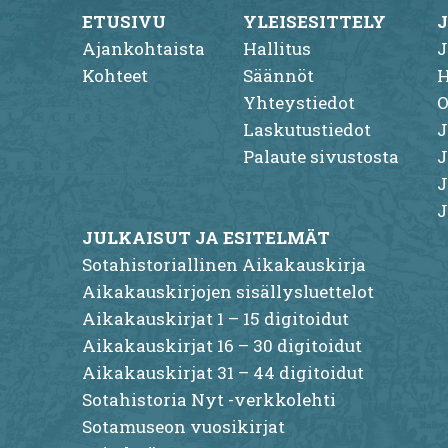
ETUSIVU
YLEISESITTELY
Ajankohtaista
Hallitus
J
Kohteet
Säännöt
H
Yhteystiedot
O
Laskutustiedot
J
Palaute sivustosta
J
J
J
JULKAISUT JA ESITELMÄT
Sotahistoriallinen Aikakauskirja
Aikakauskirjojen sisällysluettelot
Aikakauskirjat 1 – 15 digitoidut
Aikakauskirjat 16 – 30 digitoidut
Aikakauskirjat 31 – 44 digitoidut
Sotahistoria Nyt -verkkolehti
Sotamuseon vuosikirjat