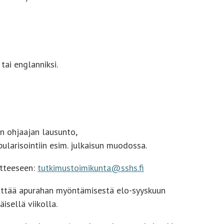
tai englanniksi.
ön ohjaajan lausunto,
ularisointiin esim. julkaisun muodossa.
itteeseen:
tutkimustoimikunta@sshs.fi
äättää apurahan myöntämisestä elo-syyskuun
sellä viikolla.