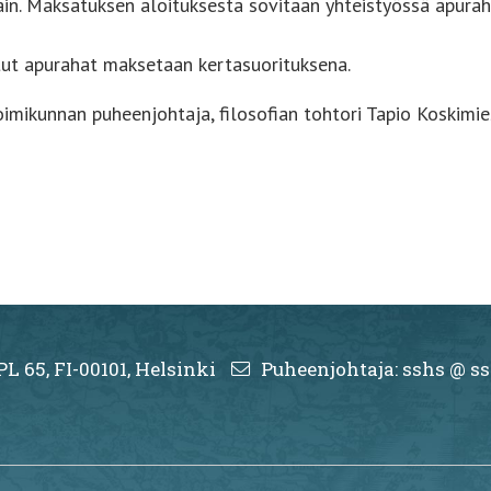
n. Maksatuksen aloituksesta sovitaan yhteistyössä apurah
etut apurahat maksetaan kertasuorituksena.
oimikunnan puheenjohtaja, filosofian tohtori Tapio Koskimi
PL 65, FI-00101, Helsinki
Puheenjohtaja: sshs @ ss