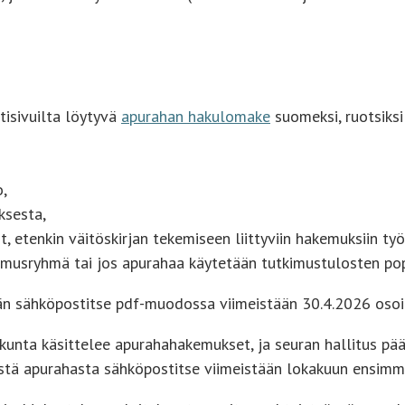
tisivuilta löytyvä
apurahan hakulomake
suomeksi, ruotsiksi 
o,
ksesta,
t, etenkin väitöskirjan tekemiseen liittyviin hakemuksiin ty
kimusryhmä tai jos apurahaa käytetään tutkimustulosten pop
ään sähköpostitse pdf-muodossa viimeistään 30.4.2026 oso
kunta käsittelee apurahahakemukset, ja seuran hallitus p
stä apurahasta sähköpostitse viimeistään lokakuun ensimmäi