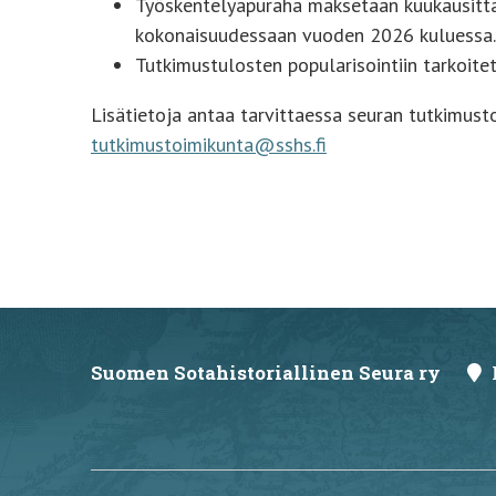
Työskentelyapuraha maksetaan kuukausittai
kokonaisuudessaan vuoden 2026 kuluessa.
Tutkimustulosten popularisointiin tarkoit
Lisätietoja antaa tarvittaessa seuran tutkimust
tutkimustoimikunta@sshs.fi
Suomen Sotahistoriallinen Seura ry