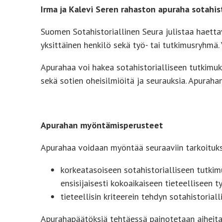
Irma ja Kalevi Seren rahaston apuraha sotahi
Suomen Sotahistoriallinen Seura julistaa haetta
yksittäinen henkilö sekä työ- tai tutkimusryhm
Apurahaa voi hakea sotahistorialliseen tutkimukse
sekä sotien oheisilmiöitä ja seurauksia. Apurah
Apurahan myöntämisperusteet
Apurahaa voidaan myöntää seuraaviin tarkoituks
korkeatasoiseen sotahistorialliseen tutkim
ensisijaisesti kokoaikaiseen tieteelliseen 
tieteellisin kriteerein tehdyn sotahistoria
Apurahapäätöksiä tehtäessä painotetaan aiheita,