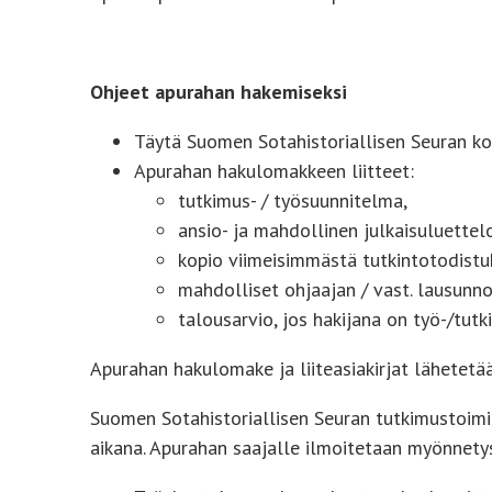
Ohjeet apurahan hakemiseksi
Täytä Suomen Sotahistoriallisen Seuran ko
Apurahan hakulomakkeen liitteet:
tutkimus- / työsuunnitelma,
ansio- ja mahdollinen julkaisuluettel
kopio viimeisimmästä tutkintotodistu
mahdolliset ohjaajan / vast. lausunno
talousarvio, jos hakijana on työ-/tut
Apurahan hakulomake ja liiteasiakirjat lähetet
Suomen Sotahistoriallisen Seuran tutkimustoimi
aikana. Apurahan saajalle ilmoitetaan myönnety