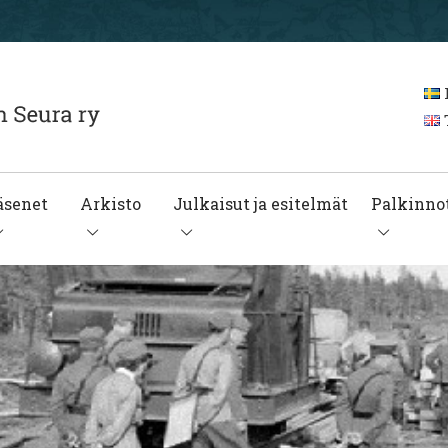
T
äsenet
Arkisto
Julkaisut ja esitelmät
Palkinnot