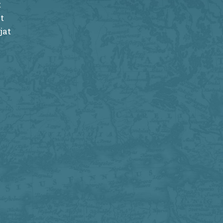
t
t
jat