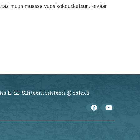
sältää muun muassa vuosikokouskutsun, kevään
hs.fi
Sihteeri: sihteeri @ sshs.fi