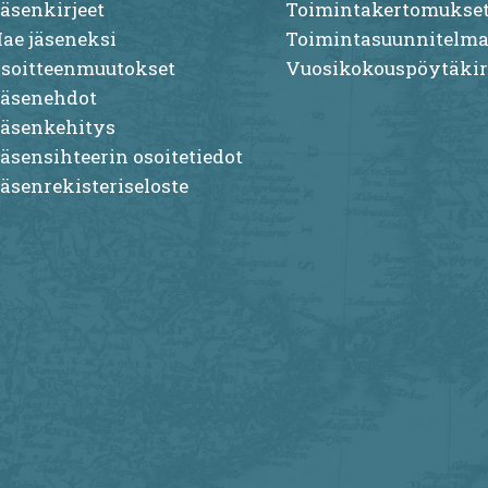
äsenkirjeet
Toimintakertomukse
ae jäseneksi
Toimintasuunnitelma
soitteenmuutokset
Vuosikokouspöytäkir
äsenehdot
äsenkehitys
äsensihteerin osoitetiedot
äsenrekisteriseloste