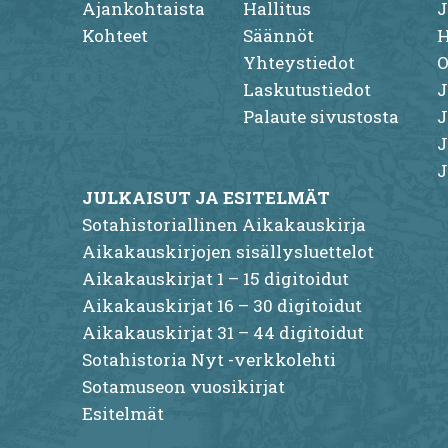
Ajankohtaista
Hallitus
J
Kohteet
Säännöt
H
Yhteystiedot
O
Laskutustiedot
J
Palaute sivustosta
J
J
J
JULKAISUT JA ESITELMÄT
Sotahistoriallinen Aikakauskirja
Aikakauskirjojen sisällysluettelot
Aikakauskirjat 1 – 15 digitoidut
Aikakauskirjat 16 – 30 digitoidut
Aikakauskirjat 31 – 44 digitoidut
Sotahistoria Nyt -verkkolehti
Sotamuseon vuosikirjat
Esitelmät