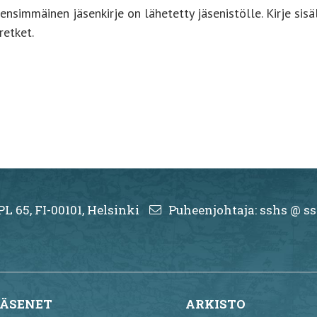
nsimmäinen jäsenkirje on lähetetty jäsenistölle. Kirje si
etket.
PL 65, FI-00101, Helsinki
Puheenjohtaja: sshs @ ss
JÄSENET
ARKISTO