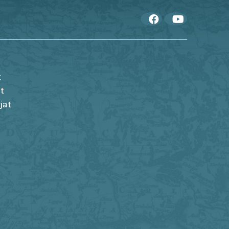
t
t
jat