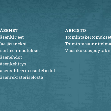
JÄSENET
ARKISTO
äsenkirjeet
Toimintakertomukse
ae jäseneksi
Toimintasuunnitelma
soitteenmuutokset
Vuosikokouspöytäkir
äsenehdot
äsenkehitys
äsensihteerin osoitetiedot
äsenrekisteriseloste