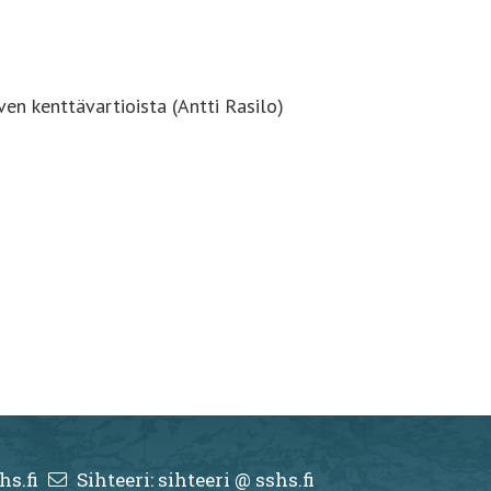
n kenttävartioista (Antti Rasilo)
hs.fi
Sihteeri: sihteeri @ sshs.fi