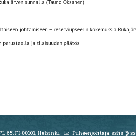
Rukajärven sunnalla (Tauno Oksanen)
aiseen johtamiseen – reserviupseerin kokemuksia Rukajärve
 perusteella ja tilaisuuden päätös
PL 65, FI-00101, Helsinki
Puheenjohtaja: sshs @ ss