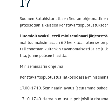
17
Suomen Sotahistoriallisen Seuran ohjelmallinen k
jatkosodan aikaiseen kenttävartiopuolustuksee
Huomioitavaksi, että miniseminaari järjestetä
mahtuu maksimissaan 60 henkilöä, joten se on p
tallennetaan kuitenkin tavanomaisesti ja se ju
tila, jonne pääsee hissillä.
Miniseminaarin ohjelma:
Kenttävartiopuolustus jatkosodassa-miniseminaari
17.00-17.10. Seminaarin avaus (seuramme puheen
17.10-17.40 Harva puolustus pohjoisilla rintama