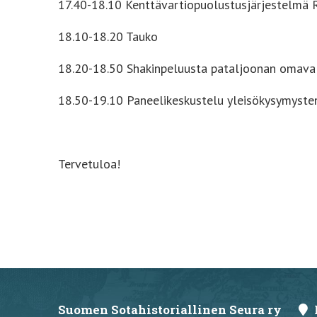
17.40-18.10 Kenttävartiopuolustusjärjestelmä 
18.10-18.20 Tauko
18.20-18.50 Shakinpeluusta pataljoonan omavalt
18.50-19.10 Paneelikeskustelu yleisökysymysten
Tervetuloa!
Suomen Sotahistoriallinen Seura ry