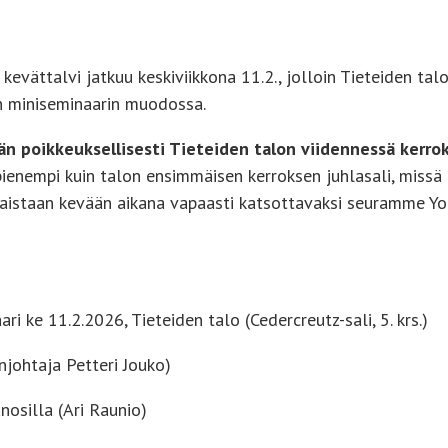
evättalvi jatkuu keskiviikkona 11.2., jolloin Tieteiden talo
n miniseminaarin muodossa.
än poikkeuksellisesti Tieteiden talon viidennessä kerrok
ienempi kuin talon ensimmäisen kerroksen juhlasali, missä
lkaistaan kevään aikana vapaasti katsottavaksi seuramme Yo
 ke 11.2.2026, Tieteiden talo (Cedercreutz-sali, 5. krs.)
johtaja Petteri Jouko)
nosilla (Ari Raunio)