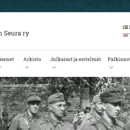
T
äsenet
Arkisto
Julkaisut ja esitelmät
Palkinnot