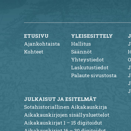
ETUSIVU
YLEISESITTELY
Ajankohtaista
Hallitus
J
Kohteet
Säännöt
H
Yhteystiedot
O
Laskutustiedot
J
Palaute sivustosta
J
J
J
JULKAISUT JA ESITELMÄT
Sotahistoriallinen Aikakauskirja
Aikakauskirjojen sisällysluettelot
Aikakauskirjat 1 – 15 digitoidut
Aikakauskirjat 16 – 30 digitoidut