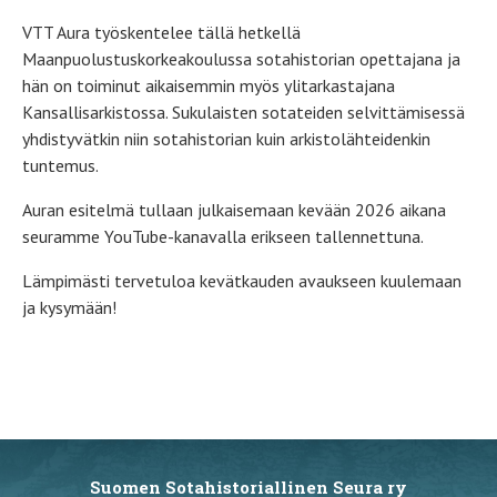
VTT Aura työskentelee tällä hetkellä
Maanpuolustuskorkeakoulussa sotahistorian opettajana ja
hän on toiminut aikaisemmin myös ylitarkastajana
Kansallisarkistossa. Sukulaisten sotateiden selvittämisessä
yhdistyvätkin niin sotahistorian kuin arkistolähteidenkin
tuntemus.
Auran esitelmä tullaan julkaisemaan kevään 2026 aikana
seuramme YouTube-kanavalla erikseen tallennettuna.
Lämpimästi tervetuloa kevätkauden avaukseen kuulemaan
ja kysymään!
Suomen Sotahistoriallinen Seura ry