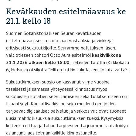
Kevätkauden esitelmäavaus ke
21.1. kello 18
Suomen Sotahistoriallisen Seuran kevätkauden
esitelmäavauksessa tarjotaan vastauksia ja vinkkejä
erityisesti sukututkijoille. Seuramme hallituksen jäsen,
valtiotieteen tohtori Otto Aura esitelmöi
keskiviikkona
21.1.2026 alkaen kello 18.00
Tieteiden talolla (Kirkkokatu
6, Helsinki) otsikolla ”Miten tutkin sukulaiseni sotataivalta?”.
Sukututkimuksen suosio on kasvanut viime vuosina
tasaisesti ja samassa yhteydessä kiinnostus myös
sukulaisten sotatien selvittämiseen sekä tulkitsemiseen on
lisääntynyt. Kansallisarkiston sekä muiden toimijoiden
tarjoavat digitaaliset palvelut ja verkkosivut ovat tuoneet
uusia mahdollisuuksia sukututkimuksen tueksi. Kysymyksiä
kuitenkin riittää ja tähän tarpeeseen tarjoamme räätälöidyn
asiantuntijaesitelmän kaikille kiinnostuneille.