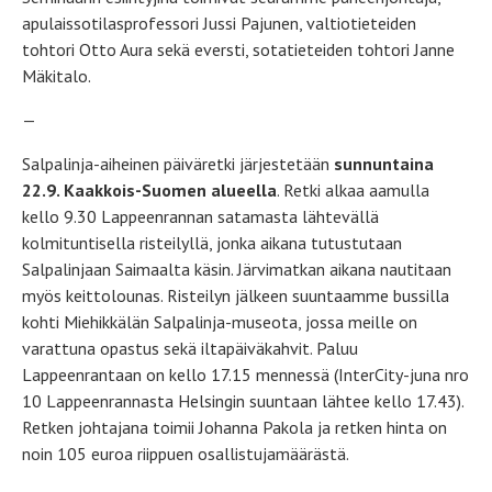
apulaissotilasprofessori Jussi Pajunen, valtiotieteiden
tohtori Otto Aura sekä eversti, sotatieteiden tohtori Janne
Mäkitalo.
—
Salpalinja-aiheinen päiväretki järjestetään
sunnuntaina
22.9. Kaakkois-Suomen alueella
. Retki alkaa aamulla
kello 9.30 Lappeenrannan satamasta lähtevällä
kolmituntisella risteilyllä, jonka aikana tutustutaan
Salpalinjaan Saimaalta käsin. Järvimatkan aikana nautitaan
myös keittolounas. Risteilyn jälkeen suuntaamme bussilla
kohti Miehikkälän Salpalinja-museota, jossa meille on
varattuna opastus sekä iltapäiväkahvit. Paluu
Lappeenrantaan on kello 17.15 mennessä (InterCity-juna nro
10 Lappeenrannasta Helsingin suuntaan lähtee kello 17.43).
Retken johtajana toimii Johanna Pakola ja retken hinta on
noin 105 euroa riippuen osallistujamäärästä.