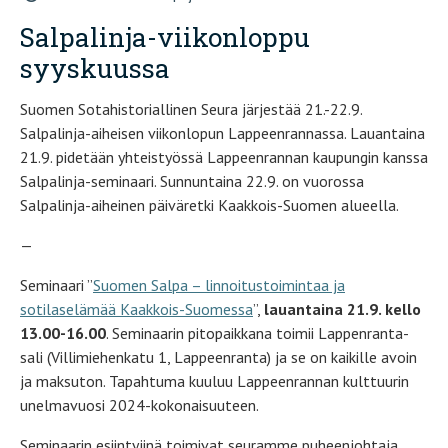
Salpalinja-viikonloppu
syyskuussa
Suomen Sotahistoriallinen Seura järjestää 21.-22.9.
Salpalinja-aiheisen viikonlopun Lappeenrannassa. Lauantaina
21.9. pidetään yhteistyössä Lappeenrannan kaupungin kanssa
Salpalinja-seminaari. Sunnuntaina 22.9. on vuorossa
Salpalinja-aiheinen päiväretki Kaakkois-Suomen alueella.
—
Seminaari ”
Suomen Salpa – linnoitustoimintaa ja
sotilaselämää Kaakkois-Suomessa
”,
lauantaina 21.9. kello
13.00-16.00
. Seminaarin pitopaikkana toimii Lappenranta-
sali (Villimiehenkatu 1, Lappeenranta) ja se on kaikille avoin
ja maksuton. Tapahtuma kuuluu Lappeenrannan kulttuurin
unelmavuosi 2024-kokonaisuuteen.
Seminaarin esiintyjinä toimivat seuramme puheenjohtaja,