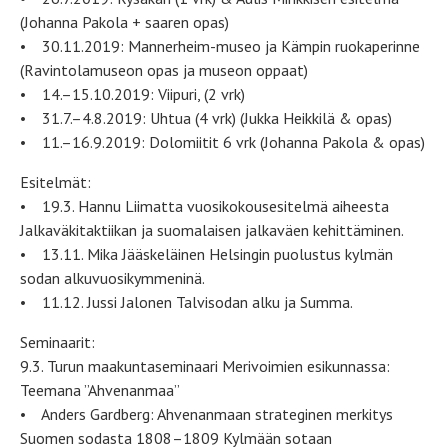
(Johanna Pakola + saaren opas)
• 30.11.2019: Mannerheim-museo ja Kämpin ruokaperinne
(Ravintolamuseon opas ja museon oppaat)
• 14.–15.10.2019: Viipuri, (2 vrk)
• 31.7.–4.8.2019: Uhtua (4 vrk) (Jukka Heikkilä & opas)
• 11.–16.9.2019: Dolomiitit 6 vrk (Johanna Pakola & opas)
Esitelmät:
• 19.3. Hannu Liimatta vuosikokousesitelmä aiheesta
Jalkaväkitaktiikan ja suomalaisen jalkaväen kehittäminen.
• 13.11. Mika Jääskeläinen Helsingin puolustus kylmän
sodan alkuvuosikymmeninä.
• 11.12. Jussi Jalonen Talvisodan alku ja Summa.
Seminaarit:
9.3. Turun maakuntaseminaari Merivoimien esikunnassa:
Teemana ”Ahvenanmaa”
• Anders Gardberg: Ahvenanmaan strateginen merkitys
Suomen sodasta 1808–1809 Kylmään sotaan