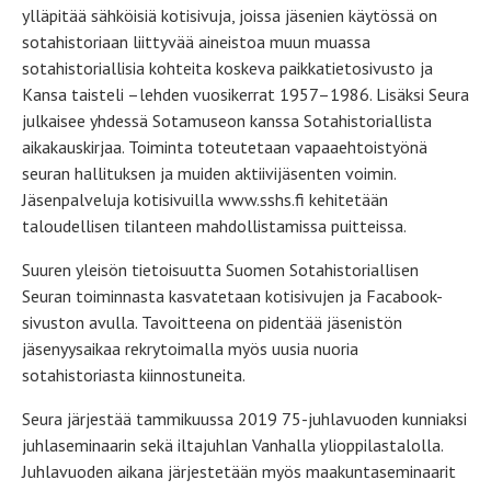
ylläpitää sähköisiä kotisivuja, joissa jäsenien käytössä on
sotahistoriaan liittyvää aineistoa muun muassa
sotahistoriallisia kohteita koskeva paikkatietosivusto ja
Kansa taisteli –lehden vuosikerrat 1957–1986. Lisäksi Seura
julkaisee yhdessä Sotamuseon kanssa Sotahistoriallista
aikakauskirjaa. Toiminta toteutetaan vapaaehtoistyönä
seuran hallituksen ja muiden aktiivijäsenten voimin.
Jäsenpalveluja kotisivuilla www.sshs.fi kehitetään
taloudellisen tilanteen mahdollistamissa puitteissa.
Suuren yleisön tietoisuutta Suomen Sotahistoriallisen
Seuran toiminnasta kasvatetaan kotisivujen ja Facabook-
sivuston avulla. Tavoitteena on pidentää jäsenistön
jäsenyysaikaa rekrytoimalla myös uusia nuoria
sotahistoriasta kiinnostuneita.
Seura järjestää tammikuussa 2019 75-juhlavuoden kunniaksi
juhlaseminaarin sekä iltajuhlan Vanhalla ylioppilastalolla.
Juhlavuoden aikana järjestetään myös maakuntaseminaarit