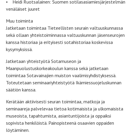
• Heidi Ruotsalainen: Suomen sotilasasiamiesjärjestelmän
venäläiset juuret
Muu toiminta
Jatketaan toimintaa Tieteellisten seurain valtuuskunnassa
sekä ollaan yhteistoiminnassa valtuuskunnan jäsenseurojen
kanssa historiaa ja erityisesti sotahistoriaa koskevissa
kysymyksissä.
Jatketaan yhteistyötä Sotamuseon ja
Maanpuolustuskorkeakoulun kanssa sekä jatketaan
toimintaa Sotavainajien muiston vaalimisyhdistyksessä.
Toteutetaan seminaariyhteistyötä Ikämiessuojeluskunnan
säätiön kanssa.
Kerätään aktiivisesti seuran toimintaa, matkoja ja
seminaareja palvelevaa tietoa kotimaisista ja ulkomaisista
museoista, tapahtumista, asiantuntijoista ja oppaiksi
sopivista henkilöistä. Painopisteenä osaavien oppaiden
löytäminen.