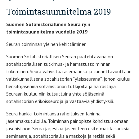
Toimintasuunnitelma 2019
Suomen Sotahistoriallinen Seura ry:n
toimintasuunnitelma vuodelle 2019
Seuran toiminnan yleinen kehittäminen
Suomen Sotahistoriallisen Seuran päätehtävänä on
sotahistoriallisen tutkimus- ja harrastustoiminnan
tukeminen. Seura vahvistaa asemaansa ja tunnettavuuttaan
valtakunnallisena sotahistorian ”yleisseurana”, johon kuuluu
henkilöjäseninä sotahistorian tutkijoita ja harrastajia.
Seuraan kuuluu niin kutsuttuina yhteisöjäseninä
sotahistorian erikoisseuroja ja vastaavia yhdistyksiä.
Seura hankkii toimintansa rahoituksen lähinnä
jäsenmaksutuloilla. Toiminnan painopiste kohdistuu omaan
jäsenistöön. Seura järjestää jäsenilleen esitelmätilaisuuksia,
seminaareja, sotahistoriallisia matkoja ja retkiä sekä