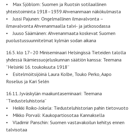
• Max Sjöblom: Suomen ja Ruotsin sotilaallinen
yhteistoiminta 1918–1939 Ahvenanmaan näkökulmasta
• Jussi Pajunen: Ongelmallinen ilmavalvonta –
ilmavalvonta Ahvenanmaalla talvi- ja jatkosodassa
• Juuso Säämänen: Ahvenanmaata koskevat Suomen
puolustussuunnitelmat kylmän sodan aikana
16.5. klo 17–20 Miniseminaari Helsingissä Tieteiden talolla
yhdessä Ikämiessuojeluskunnan säätiön kanssa: Teemana
”Helsinki 16. toukokuuta 1918”
• Esitelmöitsijöinä Laura Kolbe, Touko Perko, Aapo
Roselius ja Kari Selén
16.11. Jyväskylän maakuntaseminaari: Teemana
”Tiedusteluhistoria”
• Heikki Roiko-Jokela: Tiedusteluhistorian pahin tietovuoto
• Mikko Porvali: Kaukopartiosotaa Kannaksella
• Vladimir Panschin: Suomen vastavakoilun kehitys ennen
talvisotaa