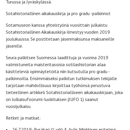
Turussa ja Jyväskylässä.
Sotahistoriallinen aikakauskirja ja pro gradu -palkinnot
Sotamuseon kanssa yhteistyönä vuosittain julkaistu
Sotahistoriallinen Aikakauskirja ilmestyy vuoden 2019
joulukuussa. Se postitetaan jäsenmaksunsa maksaneille
jäsenille.
Seura palkitsee Suomessa laadittuja ja vuonna 2019
valmistuneita maisteritasoisia sotilashistorian alaa
käsitteleviä opinnäytetöitä niin kutsutulla pro gradu -
palkinnoilla. Ensimmäiseksi palkitun tutkimuksen tekijälle
tarjotaan mahdollisuus kirjoittaa työhönsä perustuva
tieteellinen artikkeli Sotahistorialliseen aikakauskirjaan, joka
on Julkaisufoorumi-luokituksen (JUFO 1) saanut
vuosijulkaisu.
Retket ja matkat:
• 26.7.2019: Rysäkari (1 vrk) & Aulis Minkkisen esitelmä