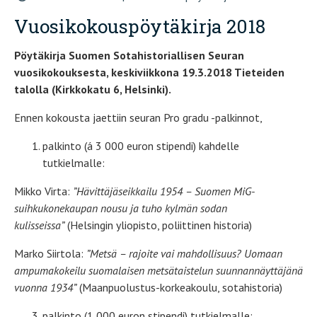
Vuosikokouspöytäkirja 2018
Pöytäkirja Suomen Sotahistoriallisen Seuran
vuosikokouksesta, keskiviikkona 19.3.2018 Tieteiden
talolla (Kirkkokatu 6, Helsinki).
Ennen kokousta jaettiin seuran Pro gradu -palkinnot,
palkinto (á 3 000 euron stipendi) kahdelle
tutkielmalle:
Mikko Virta:
”Hävittäjäseikkailu 1954 – Suomen MiG-
suihkukonekaupan nousu ja tuho kylmän sodan
kulisseissa”
(Helsingin yliopisto, poliittinen historia)
Marko Siirtola:
”Metsä – rajoite vai mahdollisuus? Uomaan
ampumakokeilu suomalaisen metsätaistelun suunnannäyttäjänä
vuonna 1934”
(Maanpuolustus-korkeakoulu, sotahistoria)
palkinto (1 000 euron stipendi) tutkielmalle: