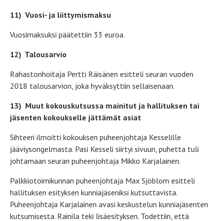
11)
Vuosi- ja liittymismaksu
Vuosimaksuksi päätettiin 33 euroa.
12)
Talousarvio
Rahastonhoitaja Pertti Räisänen esitteli seuran vuoden
2018 talousarvion, joka hyväksyttiin sellaisenaan.
13)
Muut kokouskutsussa mainitut ja hallituksen tai
jäsenten kokoukselle jättämät asiat
Sihteeri ilmoitti kokouksen puheenjohtaja Kesselille
jääviysongelmasta. Pasi Kesseli siirtyi sivuun, puhetta tuli
johtamaan seuran puheenjohtaja Mikko Karjalainen.
Palkkiotoimikunnan puheenjohtaja Max Sjöblom esitteli
hallituksen esityksen kunniajäseniksi kutsuttavista.
Puheenjohtaja Karjalainen avasi keskustelun kunniajäsenten
kutsumisesta. Rainila teki lisäesityksen. Todettiin, että