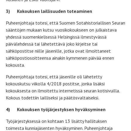
3)
Kokouksen laillisuuden toteaminen
Puheenjohtaja totesi, että Suomen Sotahistoriallisen Seuran
sääntöjen mukaan kutsu vuosikokoukseen on julkaistava
yhdessä suomenkielisessä Helsingissä ilmestyvässä
päivälehdessä tai lähetettävä joko kirjeitse tai
sähköpostitse niille jäsenille, jotka ovat ilmoittaneet
sähköpostiosoitteensa ainakin kymmenen päivää ennen
kokousta.
Puheenjohtaja totesi, että jäsenille oli lähetetty
kokouskutsu viikolla 4/2018 postitse, jonka lisäksi
kokouksesta on ilmoitettu internetissä seuran kotisivuilla.
Kokous todettiin lailliseksi ja päätösvaltaiseksi.
4)
Kokouksen työjärjestyksen hyväksyminen
Työjärjestyksessä on kohtaan 13 lisätty hallituksen
toimesta kunniajäsenten hyväksyminen. Puheenjohtaja