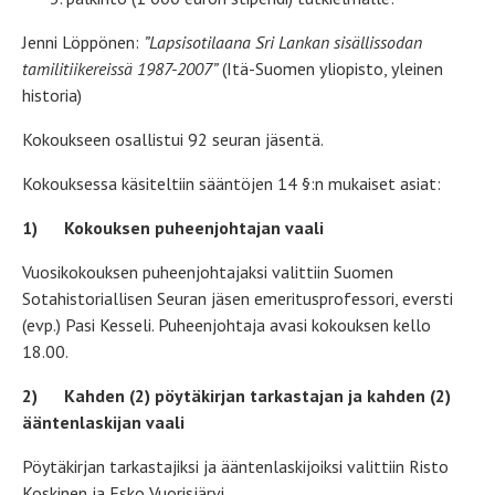
Jenni Löppönen:
”Lapsisotilaana Sri Lankan sisällissodan
tamilitiikereissä 1987-2007”
(Itä-Suomen yliopisto, yleinen
historia)
Kokoukseen osallistui
92 seuran jäsentä.
Kokouksessa käsiteltiin sääntöjen 14 §:n mukaiset asiat:
1)
Kokouksen puheenjohtajan vaali
Vuosikokouksen puheenjohtajaksi valittiin Suomen
Sotahistoriallisen Seuran jäsen emeritusprofessori, eversti
(evp.) Pasi Kesseli. Puheenjohtaja avasi kokouksen kello
18.00.
2)
Kahden (2) pöytäkirjan tarkastajan ja kahden (2)
ääntenlaskijan vaali
Pöytäkirjan tarkastajiksi ja ääntenlaskijoiksi valittiin Risto
Koskinen ja Esko Vuorisjärvi.