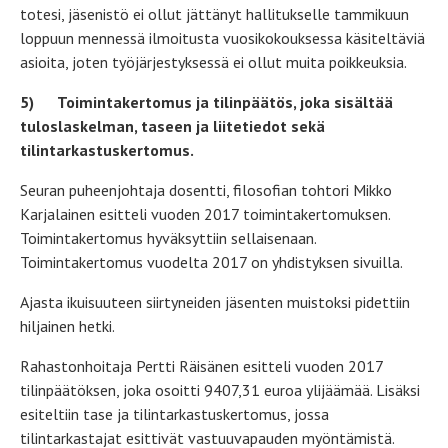
totesi, jäsenistö ei ollut jättänyt hallitukselle tammikuun
loppuun mennessä ilmoitusta vuosikokouksessa käsiteltäviä
asioita, joten työjärjestyksessä ei ollut muita poikkeuksia.
5)
Toimintakertomus ja tilinpäätös, joka sisältää
tuloslaskelman, taseen ja liitetiedot sekä
tilintarkastuskertomus.
Seuran puheenjohtaja dosentti, filosofian tohtori Mikko
Karjalainen esitteli vuoden 2017 toimintakertomuksen.
Toimintakertomus hyväksyttiin sellaisenaan.
Toimintakertomus vuodelta 2017 on yhdistyksen sivuilla.
Ajasta ikuisuuteen siirtyneiden jäsenten muistoksi pidettiin
hiljainen hetki.
Rahastonhoitaja Pertti Räisänen esitteli vuoden 2017
tilinpäätöksen, joka osoitti 9407,31 euroa ylijäämää. Lisäksi
esiteltiin tase ja tilintarkastuskertomus, jossa
tilintarkastajat esittivät vastuuvapauden myöntämistä.