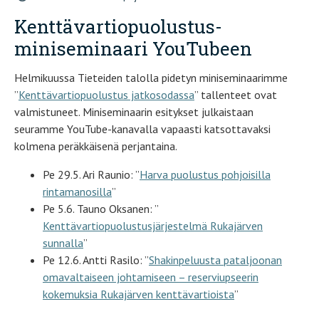
Kenttävartiopuolustus-
miniseminaari YouTubeen
Helmikuussa Tieteiden talolla pidetyn miniseminaarimme
”
Kenttävartiopuolustus jatkosodassa
” tallenteet ovat
valmistuneet. Miniseminaarin esitykset julkaistaan
seuramme YouTube-kanavalla vapaasti katsottavaksi
kolmena peräkkäisenä perjantaina.
Pe 29.5. Ari Raunio: ”
Harva puolustus pohjoisilla
rintamanosilla
”
Pe 5.6. Tauno Oksanen: ”
Kenttävartiopuolustusjärjestel
mä Rukajärven
sunnalla
”
Pe 12.6. Antti Rasilo: ”
Shakinpeluusta pataljoonan
omavaltaiseen johtamiseen – reserviupseerin
kokemuksia Rukajärven kenttävartioista
”